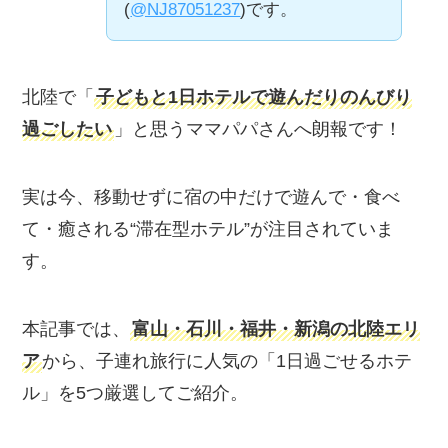
b
a
Li
(
@NJ87051237
)です。
o
n
o
k
北陸で「
子どもと1日ホテルで遊んだりのんびり
k
過ごしたい
」と思うママパパさんへ朗報です！
実は今、移動せずに宿の中だけで遊んで・食べ
て・癒される“滞在型ホテル”が注目されていま
す。
本記事では、
富山・石川・福井・新潟の北陸エリ
ア
から、子連れ旅行に人気の「1日過ごせるホテ
ル」を5つ厳選してご紹介。