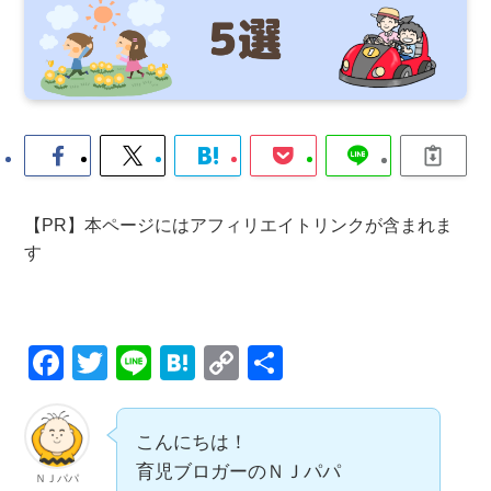
【PR】本ページにはアフィリエイトリンクが含まれま
す
F
T
Li
H
C
共
a
wi
n
at
o
有
c
tt
e
e
p
こんにちは！
e
er
n
y
育児ブロガーのＮＪパパ
ＮＪパパ