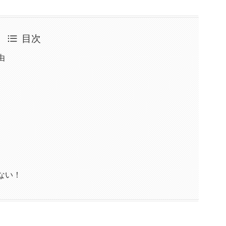
目次
由
ない！