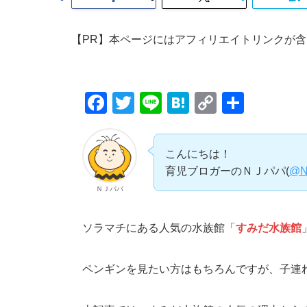
【PR】本ページにはアフィリエイトリンクが
F
T
Li
H
C
共
a
wi
n
at
o
有
c
tt
e
e
p
こんにちは！
e
er
n
y
育児ブロガーのＮＪパパ(
@N
b
a
Li
ＮＪパパ
o
n
ソラマチにある人気の水族館「
o
k
すみだ水族館
k
ペンギンを見たい方はもちろんですが、子連